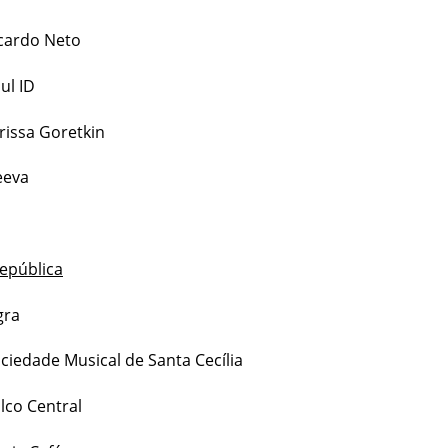
cardo Neto
ul ID
rissa Goretkin
eeva
epública
gra
ciedade Musical de Santa Cecília
lco Central