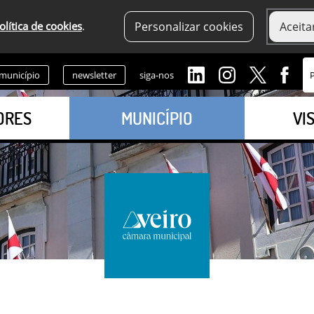
olítica de cookies
.
Personalizar cookies
Aceita
 município
newsletter
siga-nos
ORES
MUNICÍPIO
VI