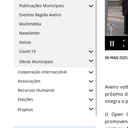
Publicações Municipais
Eventos Região Aveiro
Multimédia
Newsletter
Avisos
Covid-19
06
MAIO
2025
Obras Municipais
Cooperação Internacional
Associações
Aveiro vol
Recursos Humanos
próximo di
Eleições
integra o
Projetos
O Open Ci
promovend