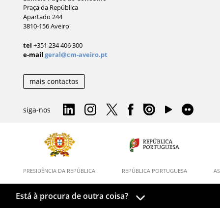
Praça da República
Apartado 244
3810-156 Aveiro
tel
+351 234 406 300
e-mail
geral@cm-aveiro.pt
mais contactos
siga-nos
PRESIDÊNCIA DA REPÚBLICA
REPÚBLICA PORTUGUESA
AS
Está à procura de outra coisa?