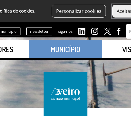
olítica de cookies
.
Personalizar cookies
Aceita
 município
newsletter
siga-nos
ORES
MUNICÍPIO
VI