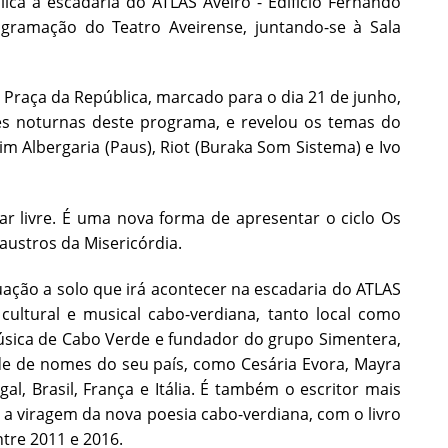
ca à escadaria do ATLAS Aveiro - Edifício Fernando
ramação do Teatro Aveirense, juntando-se à Sala
 Praça da República, marcado para o dia 21 de junho,
ades noturnas deste programa, e revelou os temas do
m Albergaria (Paus), Riot (Buraka Som Sistema) e Ivo
r livre. É uma nova forma de apresentar o ciclo Os
austros da Misericórdia.
uação a solo que irá acontecer na escadaria do ATLAS
cultural e musical cabo-verdiana, tanto local como
música de Cabo Verde e fundador do grupo Simentera,
de de nomes do seu país, como Cesária Evora, Mayra
al, Brasil, França e Itália. É também o escritor mais
 viragem da nova poesia cabo-verdiana, com o livro
tre 2011 e 2016.