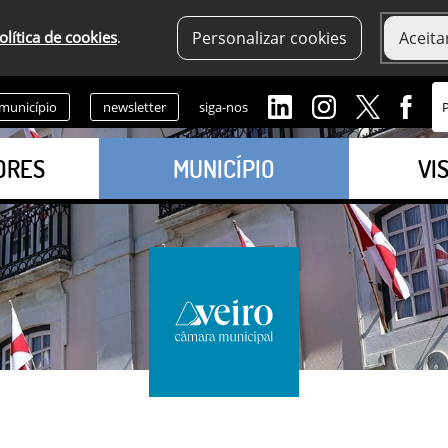
olítica de cookies
.
Personalizar cookies
Aceita
 município
newsletter
siga-nos
ORES
MUNICÍPIO
VI