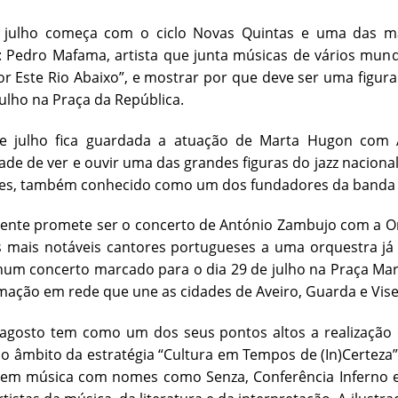
julho começa com o ciclo Novas Quintas e uma das ma
: Pedro Mafama, artista que junta músicas de vários mun
Por Este Rio Abaixo”, e mostrar por que deve ser uma figur
julho na Praça da República.
e julho fica guardada a atuação de Marta Hugon com 
de de ver e ouvir uma das grandes figuras do jazz naciona
es, também conhecido como um dos fundadores da banda Yo
nte promete ser o concerto de António Zambujo com a Orq
 mais notáveis cantores portugueses a uma orquestra já 
num concerto marcado para o dia 29 de julho na Praça Mar
ação em rede que une as cidades de Aveiro, Guarda e Vise
gosto tem como um dos seus pontos altos a realização do 
no âmbito da estratégia “Cultura em Tempos de (In)Certeza”
tem música com nomes como Senza, Conferência Inferno 