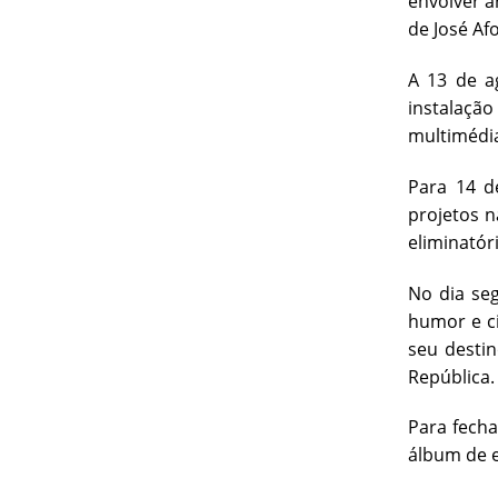
envolver a
de José Af
A 13 de a
instalação
multimédi
Para 14 d
projetos n
eliminatór
No dia seg
humor e ci
seu desti
República.
Para fecha
álbum de e