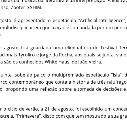
rtistas da música, da literatura e da interpretação. A ilus
onso, Zooter e SHIM.
gosto é apresentado o espetáculo “Artificial Intelligen
 multidisciplinar em que a ação é comandada por um pensame
a.
e agosto fica guardada uma eliminatória do Festival Te
acionais Tyroliro e Jorge da Rocha, aos quais se junta, via 
ia são os conhecidos White Haus, de João Vieira.
uinte, sobe ao palco o multipremiado espetáculo “Isla”, 
rco contemporâneo que conta a história de três náufrago
no, propondo uma reflexão sobre a tomada de decisões e 
r o ciclo de verão, a 21 de agosto, foi escolhido um conce
streia, “Primavera”, disco com que tem mostrado a sua gra