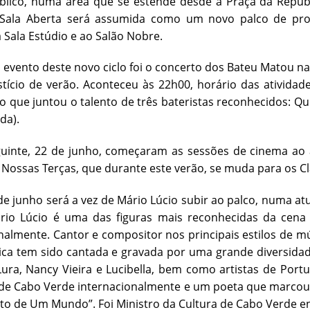
lico, numa área que se estende desde a Praça da Repúbli
 Sala Aberta será assumida como um novo palco de prog
à Sala Estúdio e ao Salão Nobre.
 evento deste novo ciclo foi o concerto dos Bateu Matou na
stício de verão. Aconteceu às 22h00, horário das ativid
 que juntou o talento de três bateristas reconhecidos: Qui
da).
uinte, 22 de junho, começaram as sessões de cinema ao a
 Nossas Terças, que durante este verão, se muda para os Cl
de junho será a vez de Mário Lúcio subir ao palco, numa at
ário Lúcio é uma das figuras mais reconhecidas da cena 
nalmente. Cantor e compositor nos principais estilos de 
ica tem sido cantada e gravada por uma grande diversida
ura, Nancy Vieira e Lucibella, bem como artistas de Portug
e Cabo Verde internacionalmente e um poeta que marcou a
o de Um Mundo”. Foi Ministro da Cultura de Cabo Verde en