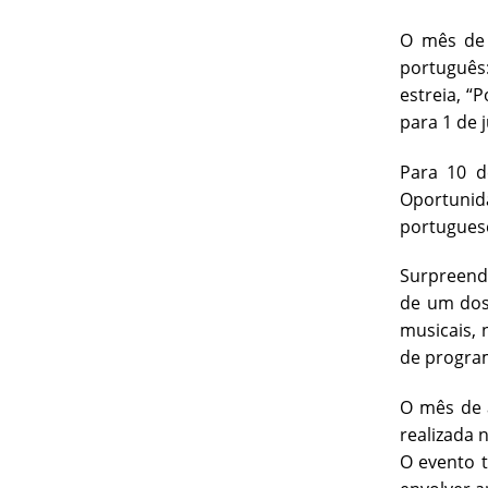
O mês de 
português
estreia, “
para 1 de 
Para 10 d
Oportunida
portugues
Surpreende
de um dos
musicais, 
de program
O mês de a
realizada 
O evento 