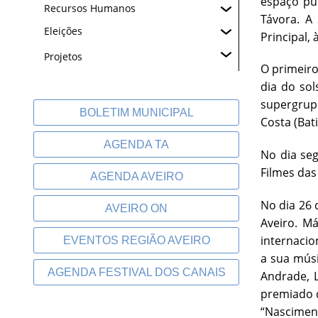
espaço púb
Recursos Humanos
Távora. A
Eleições
Principal, 
Projetos
O primeiro
dia do sol
supergrupo
BOLETIM MUNICIPAL
Costa (Bati
AGENDA TA
No dia seg
Filmes das
AGENDA AVEIRO
No dia 26 
AVEIRO ON
Aveiro. M
internacio
EVENTOS REGIÃO AVEIRO
a sua mús
AGENDA FESTIVAL DOS CANAIS
Andrade, L
premiado d
“Nasciment