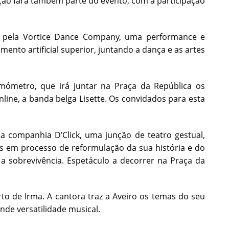
tração fará também parte do evento, com a participação
ce”, pela Vortice Dance Company, uma performance e
nto artificial superior, juntando a dança e as artes
rmómetro, que irá juntar na Praça da República os
online, a banda belga Lisette. Os convidados para esta
da companhia D’Click, uma junção de teatro gestual,
s em processo de reformulação da sua história e do
a sobrevivência. Espetáculo a decorrer na Praça da
rto de Irma. A cantora traz a Aveiro os temas do seu
nde versatilidade musical.