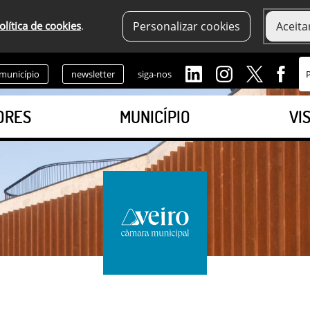
olítica de cookies
.
Personalizar cookies
Aceita
 município
newsletter
siga-nos
ORES
MUNICÍPIO
VI