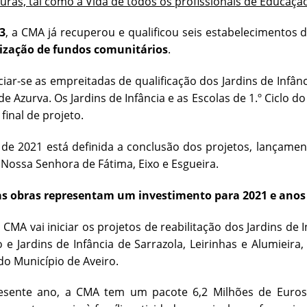
turas, tal como a Vida de todos os profissionais de Educaçã
3
, a CMA já recuperou e qualificou seis estabelecimentos
lização de fundos comunitários
.
iciar-se as empreitadas de qualificação dos Jardins de Infâ
de Azurva. Os Jardins de Infância e as Escolas de 1.º Ciclo
final de projeto.
de 2021 está definida a conclusão dos projetos, lançame
 Nossa Senhora de Fátima, Eixo e Esgueira.
as obras representam um investimento para 2021 e anos 
 CMA vai iniciar os projetos de reabilitação dos Jardins de 
lo e Jardins de Infância de Sarrazola, Leirinhas e Alumiei
do Município de Aveiro.
esente ano, a CMA tem um pacote 6,2 Milhões de Euros