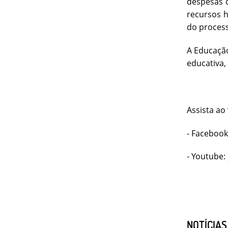
despesas c
recursos 
do process
A Educaçã
educativa,
Assista ao
- Facebook
- Youtube:
NOTÍCIA