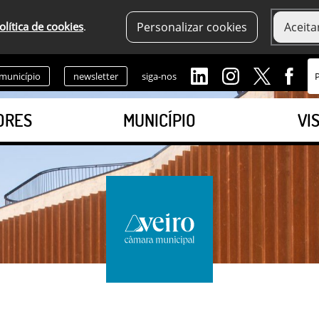
olítica de cookies
.
Personalizar cookies
Aceita
 município
newsletter
siga-nos
ORES
MUNICÍPIO
VI