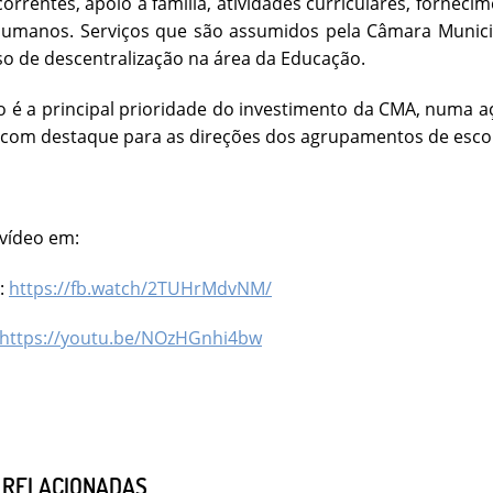
orrentes, apoio à família, atividades curriculares, forneci
humanos. Serviços que são assumidos pela Câmara Municip
o de descentralização na área da Educação.
o é a principal prioridade do investimento da CMA, numa
 com destaque para as direções dos agrupamentos de escol
 vídeo em:
:
https://fb.watch/2TUHrMdvNM/
https://youtu.be/NOzHGnhi4bw
S RELACIONADAS