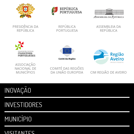
PRESIDÊNCIA DA
REPÚBLICA
ASSEMBLEIA DA
REPÚBLICA
PORTUGUESA
REPÚBLICA
ASSOCIAÇÃO
NACIONAL DE
COMITÉ DAS REGIÕES
MUNICÍPIOS
DA UNIÃO EUROPEIA
CIM REGIÃO DE AVEIRO
INOVAÇÃO
INVESTIDORES
MUNICÍPIO
VISITANTES