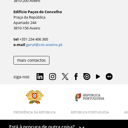
3810-200 Aveiro
Edifício Paços do Concelho
Praça da República
Apartado 244
3810-156 Aveiro
tel
+351 234 406 300
e-mail
geral@cm-aveiro.pt
mais contactos
siga-nos
PRESIDÊNCIA DA REPÚBLICA
REPÚBLICA PORTUGUESA
AS
Está à procura de outra coisa?