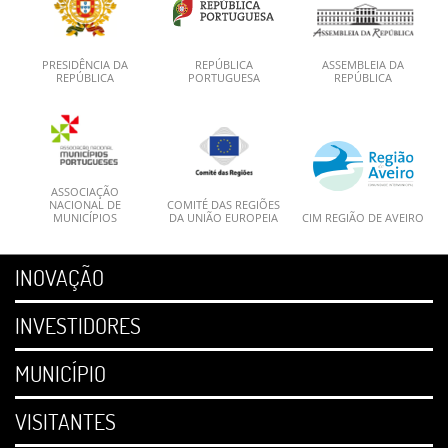
PRESIDÊNCIA DA
REPÚBLICA
ASSEMBLEIA DA
REPÚBLICA
PORTUGUESA
REPÚBLICA
ASSOCIAÇÃO
NACIONAL DE
COMITÉ DAS REGIÕES
MUNICÍPIOS
DA UNIÃO EUROPEIA
CIM REGIÃO DE AVEIRO
INOVAÇÃO
INVESTIDORES
MUNICÍPIO
VISITANTES