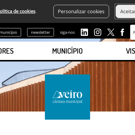
olítica de cookies
.
Personalizar cookies
Aceita
 município
newsletter
siga-nos
ORES
MUNICÍPIO
VI