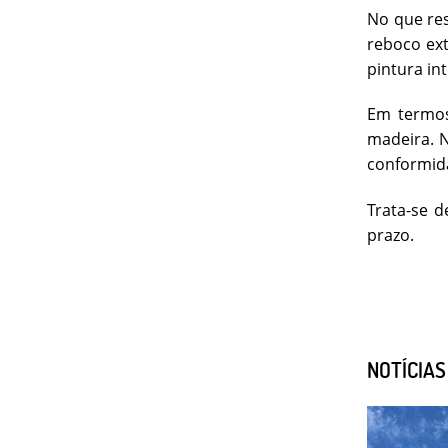
No que res
reboco ext
pintura int
Em termos
madeira. N
conformid
Trata-se 
prazo.
NOTÍCIA