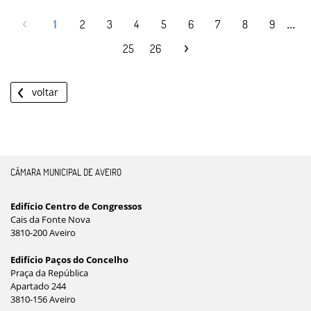
...
1
2
3
4
5
6
7
8
9
25
26
voltar
CÂMARA MUNICIPAL DE AVEIRO
Edifício Centro de Congressos
Cais da Fonte Nova
3810-200 Aveiro
Edifício Paços do Concelho
Praça da República
Apartado 244
3810-156 Aveiro