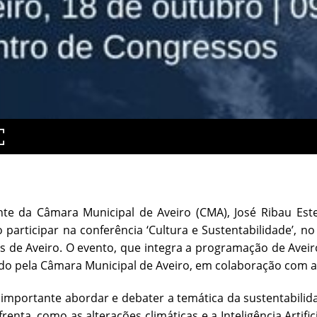
nte da Câmara Municipal de Aveiro (CMA), José Ribau Est
o participar na conferência ‘Cultura e Sustentabilidade’, n
 de Aveiro. O evento, que integra a programação de Aveiro
do pela Câmara Municipal de Aveiro, em colaboração com a
importante abordar e debater a temática da sustentabili
enta, como as alterações climáticas e a Inteligência Artif