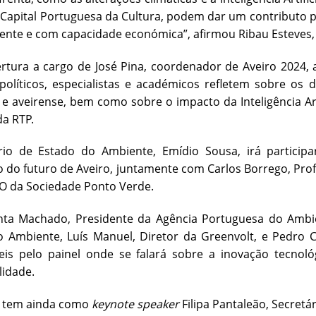
Capital Portuguesa da Cultura, podem dar um contributo 
nte e com capacidade económica”, afirmou Ribau Esteves, qu
tura a cargo de José Pina, coordenador de Aveiro 2024, 
políticos, especialistas e académicos refletem sobre os 
e aveirense, bem como sobre o impacto da Inteligência Arti
da RTP.
rio de Estado do Ambiente, Emídio Sousa, irá participa
 do futuro de Aveiro, juntamente com Carlos Borrego, Prof
O da Sociedade Ponto Verde.
nta Machado, Presidente da Agência Portuguesa do Ambi
o Ambiente, Luís Manuel, Diretor da Greenvolt, e Pedro
is pelo painel onde se falará sobre a inovação tecnológi
lidade.
va tem ainda como
keynote speaker
Filipa Pantaleão, Secretá