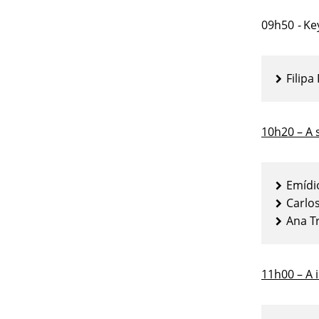
09h50
-
Ke
Filipa
10h20 – A 
Emídi
Carlo
Ana T
11h00 – A 