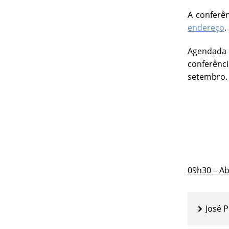
A conferên
endereço
.
Agendada 
conferênci
setembro.
09h30 – A
José 