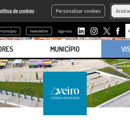
olítica de cookies
.
Personalizar cookies
Aceita
 município
newsletter
siga-nos
ORES
MUNICÍPIO
VI