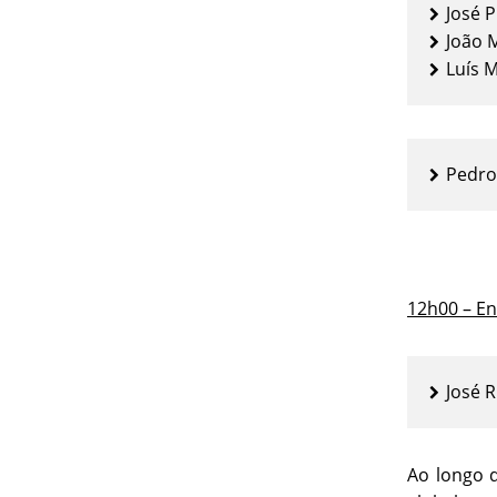
José 
João 
Luís M
Pedro
12h00 – E
José 
Ao longo 