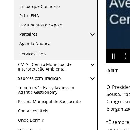
Embarque Connosco
Polos ENA
Documentos de Apoio
Parceiros
Agenda Náutica
Serviços Úteis
CMIA - Centro Municipal de
Interpretação Ambiental
10
OUT
Sabores com Tradição
O Preside
Tomorrow´s Everydayness in
Atlantic Gastronomy
Sousa, irã
Congressos
Piscina Municipal de São Jacinto
é organiza
Contactos Úteis
Onde Dormir
“É sempre 
mundo enfr