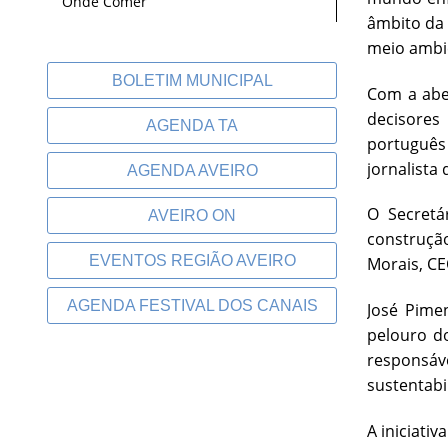
Onde Comer
âmbito da 
meio ambie
BOLETIM MUNICIPAL
Com a aber
decisores 
AGENDA TA
português 
jornalista 
AGENDA AVEIRO
O Secretá
AVEIRO ON
construção
EVENTOS REGIÃO AVEIRO
Morais, CE
AGENDA FESTIVAL DOS CANAIS
José Pime
pelouro d
responsáve
sustentabi
A iniciati