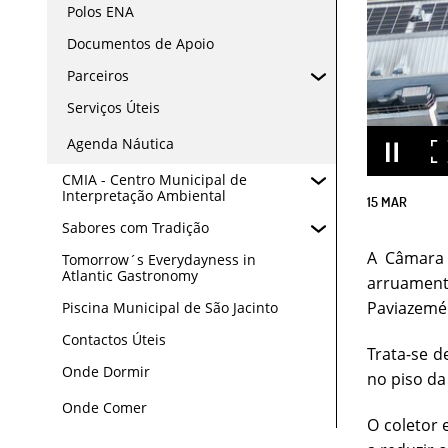
Polos ENA
Documentos de Apoio
Parceiros
Serviços Úteis
Agenda Náutica
CMIA - Centro Municipal de
Interpretação Ambiental
15
MAR
Sabores com Tradição
A Câmara 
Tomorrow´s Everydayness in
Atlantic Gastronomy
arruamento
Paviazeméi
Piscina Municipal de São Jacinto
Contactos Úteis
Trata-se d
Onde Dormir
no piso da
Onde Comer
O coletor 