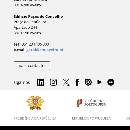
3810-200 Aveiro
Edifício Paços do Concelho
Praça da República
Apartado 244
3810-156 Aveiro
tel
+351 234 406 300
e-mail
geral@cm-aveiro.pt
mais contactos
siga-nos
PRESIDÊNCIA DA REPÚBLICA
REPÚBLICA PORTUGUESA
AS