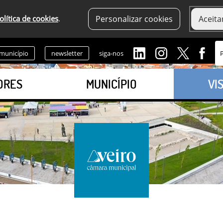
olítica de cookies
.
Personalizar cookies
Aceita
 município
newsletter
siga-nos
ORES
MUNICÍPIO
VI