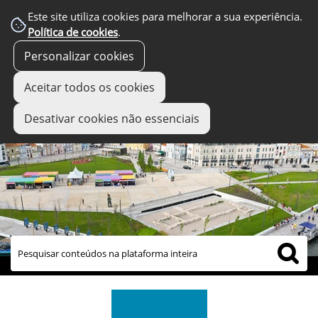
Este site utiliza cookies para melhorar a sua experiência.
Política de cookies
.
Personalizar cookies
Aceitar todos os cookies
Desativar cookies não essenciais
links úteis