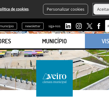
olítica de cookies
.
Personalizar cookies
Aceita
 município
newsletter
siga-nos
ORES
MUNICÍPIO
VI