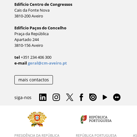
Edifício Centro de Congressos
Cais da Fonte Nova
3810-200 Aveiro
Edifício Paços do Concelho
Praça da República
Apartado 244
3810-156 Aveiro
tel
+351 234 406 300
e-mail
geral@cm-aveiro.pt
mais contactos
siga-nos
PRESIDÊNCIA DA REPÚBLICA
REPÚBLICA PORTUGUESA
AS