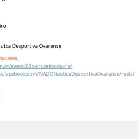
iro
utca Desportiva Ovarense
vn.pt/event/62o-cruzeiro-da-ria/
ww.facebook.com/NADONauticaDesportivaOvarense/reels/