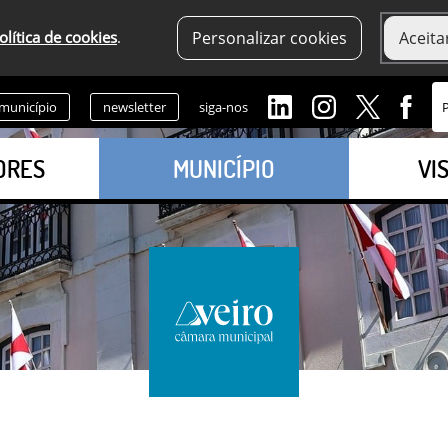
olítica de cookies
.
Personalizar cookies
Aceita
 município
newsletter
siga-nos
ORES
MUNICÍPIO
VI