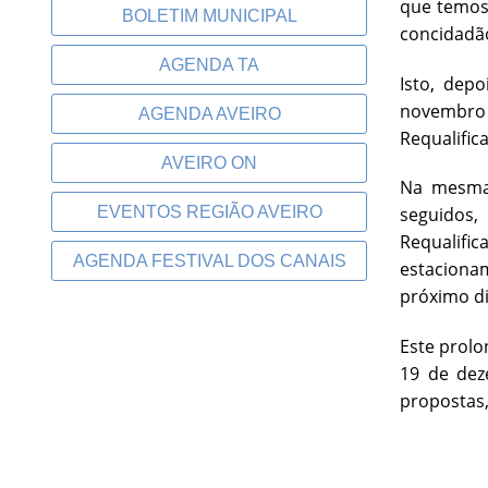
que temos
BOLETIM MUNICIPAL
concidadão
AGENDA TA
Isto, dep
novembro d
AGENDA AVEIRO
Requalific
AVEIRO ON
Na mesma 
EVENTOS REGIÃO AVEIRO
seguidos,
Requalif
AGENDA FESTIVAL DOS CANAIS
estaciona
próximo di
Este prolo
19 de dez
propostas