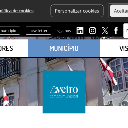
olítica de cookies
.
Personalizar cookies
Aceita
 município
newsletter
siga-nos
ORES
MUNICÍPIO
VI