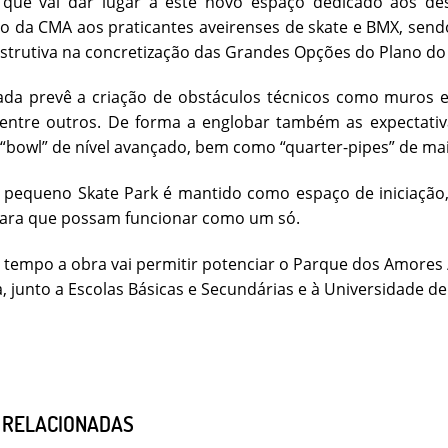
 que vai dar lugar a este novo espaço dedicado aos des
o da CMA aos praticantes aveirenses de skate e BMX, send
nstrutiva na concretização das Grandes Opções do Plano do
da prevê a criação de obstáculos técnicos como muros e 
 entre outros. De forma a englobar também as expectativ
“bowl” de nível avançado, bem como “quarter-pipes” de ma
 pequeno Skate Park é mantido como espaço de iniciação,
para que possam funcionar como um só.
empo a obra vai permitir potenciar o Parque dos Amores /
a, junto a Escolas Básicas e Secundárias e à Universidade de
S RELACIONADAS