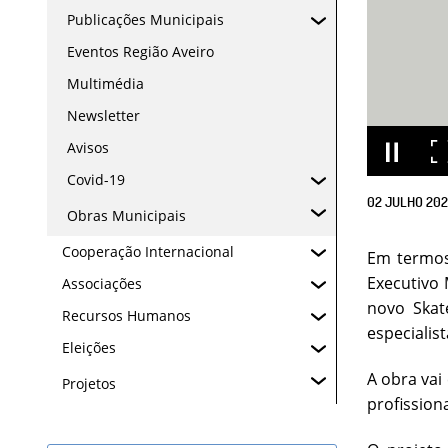
Publicações Municipais
Eventos Região Aveiro
Multimédia
Newsletter
Avisos
Covid-19
02
JULHO
20
Obras Municipais
Cooperação Internacional
Em termos
Executivo
Associações
novo Skat
Recursos Humanos
especialis
Eleições
A obra vai
Projetos
profission