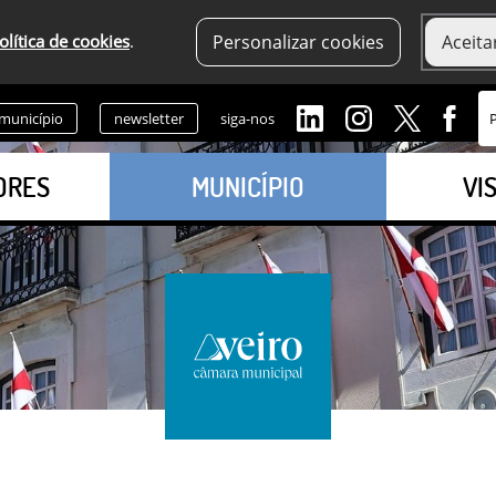
olítica de cookies
.
Personalizar cookies
Aceita
 município
newsletter
siga-nos
ORES
MUNICÍPIO
VI