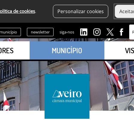
olítica de cookies
.
Personalizar cookies
Aceita
 município
newsletter
siga-nos
ORES
MUNICÍPIO
VI