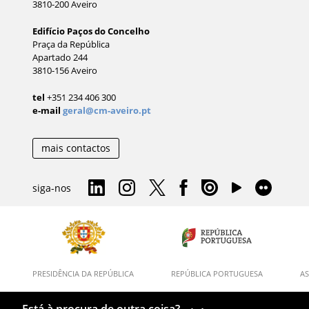
3810-200 Aveiro
Edifício Paços do Concelho
Praça da República
Apartado 244
3810-156 Aveiro
tel
+351 234 406 300
e-mail
geral@cm-aveiro.pt
mais contactos
siga-nos
PRESIDÊNCIA DA REPÚBLICA
REPÚBLICA PORTUGUESA
AS
Está à procura de outra coisa?