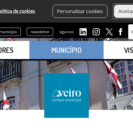
olítica de cookies
.
Personalizar cookies
Aceita
 município
newsletter
siga-nos
ORES
MUNICÍPIO
VI