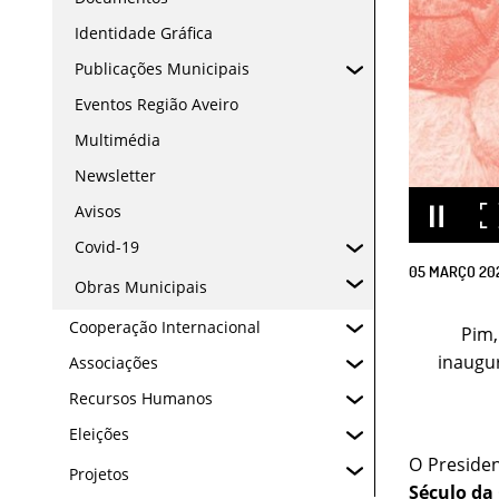
Identidade Gráfica
Publicações Municipais
Eventos Região Aveiro
Multimédia
Newsletter
Avisos
Covid-19
05
MARÇO
20
Obras Municipais
Cooperação Internacional
Pim,
inaugu
Associações
Recursos Humanos
Eleições
O Presiden
Projetos
Século da 