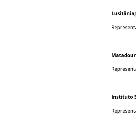
Lusitâniag
Representa
Matadouro
Representa
Instituto 
Representa