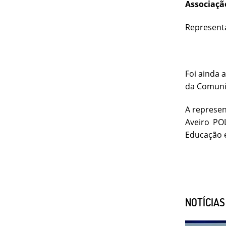
Associaçã
Representa
Foi ainda 
da Comunid
A represen
Aveiro PO
Educação e
NOTÍCIA