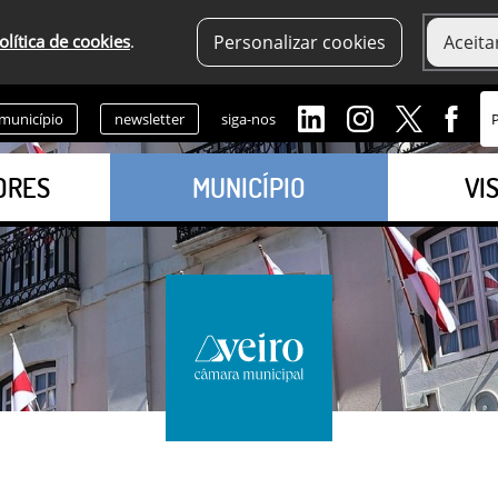
olítica de cookies
.
Personalizar cookies
Aceita
 município
newsletter
siga-nos
ORES
MUNICÍPIO
VI