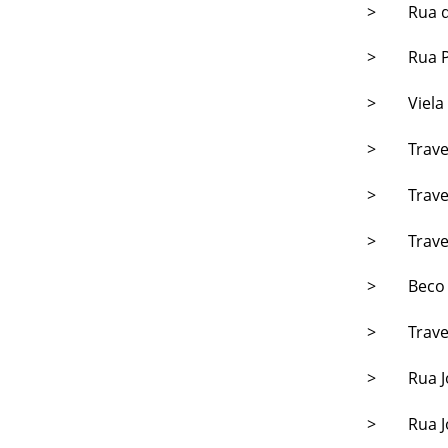
> Rua do 
> Rua Ped
> Viela d
> Travess
> Travess
> Travess
> Beco do
> Travess
> Rua Joã
> Rua Joã