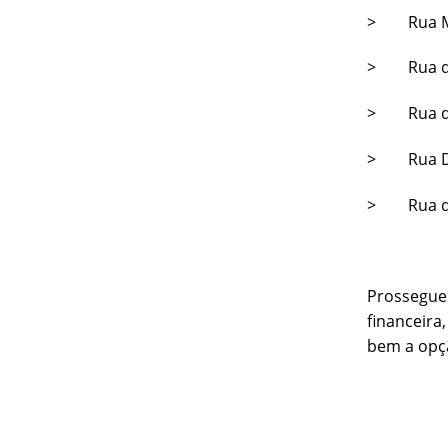
> Rua Man
> Rua das
> Rua do 
> Rua Dr.
> Rua do 
Prossegue 
financeira
bem a opç