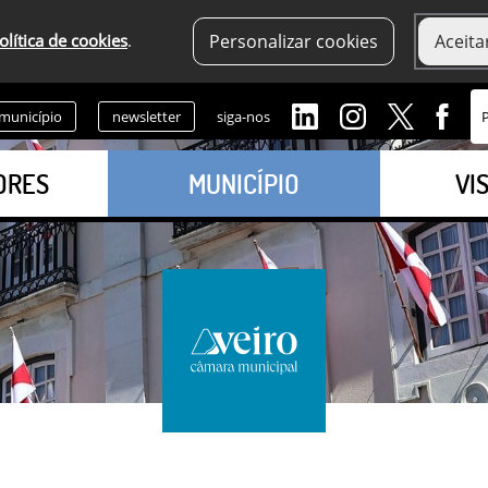
olítica de cookies
.
Personalizar cookies
Aceita
 município
newsletter
siga-nos
ORES
MUNICÍPIO
VI