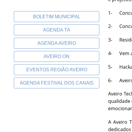
1- Concur
BOLETIM MUNICIPAL
2- Concur
AGENDA TA
3- Residê
AGENDA AVEIRO
4- Vem ap
AVEIRO ON
5- Hackat
EVENTOS REGIÃO AVEIRO
6- Aveiro
AGENDA FESTIVAL DOS CANAIS
Aveiro Tec
qualidade 
emocionant
A Aveiro 
dedicados 