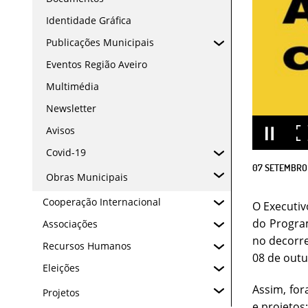
Identidade Gráfica
Publicações Municipais
Eventos Região Aveiro
Multimédia
Newsletter
Avisos
Covid-19
07
SETEMBRO
Obras Municipais
Cooperação Internacional
O Executiv
do Program
Associações
no decorre
Recursos Humanos
08 de outu
Eleições
Assim, for
Projetos
e projetos: