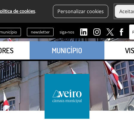
olítica de cookies
.
Personalizar cookies
Aceita
 município
newsletter
siga-nos
ORES
MUNICÍPIO
VI