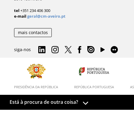
tel
+351 234 406 300
e-mail
geral@cm-aveiro.pt
mais contactos
siga-nos
PRESIDÊNCIA DA REPÚBLICA
REPÚBLICA PORTUGUESA
AS
Está à procura de outra coisa?