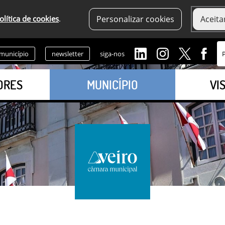
olítica de cookies
.
Personalizar cookies
Aceita
 município
newsletter
siga-nos
ORES
MUNICÍPIO
VI