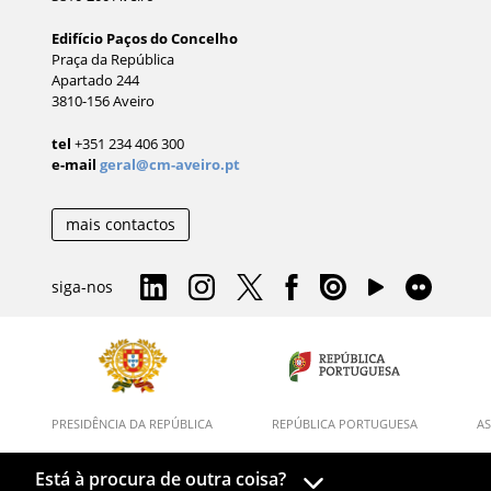
Edifício Paços do Concelho
Praça da República
Apartado 244
3810-156 Aveiro
tel
+351 234 406 300
e-mail
geral@cm-aveiro.pt
mais contactos
siga-nos
PRESIDÊNCIA DA REPÚBLICA
REPÚBLICA PORTUGUESA
AS
Está à procura de outra coisa?