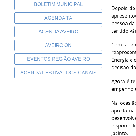
BOLETIM MUNICIPAL
Depois de
apresento
AGENDA TA
pessoa da 
ter tido v
AGENDA AVEIRO
Com a ent
AVEIRO ON
reapresen
EVENTOS REGIÃO AVEIRO
Energia e 
decisão do
AGENDA FESTIVAL DOS CANAIS
Agora é te
empenho e 
Na ocasiã
aposta na 
desenvolv
disponibil
Jacinto.