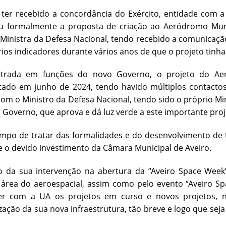
 ter recebido a concordância do Exército, entidade com 
u formalmente a proposta de criação ao Aeródromo Muni
Ministra da Defesa Nacional, tendo recebido a comunicaç
ários indicadores durante vários anos de que o projeto tinh
rada em funções do novo Governo, o projeto do Aeró
tado em junho de 2024, tendo havido múltiplos contact
com o Ministro da Defesa Nacional, tendo sido o próprio M
 Governo, que aprova e dá luz verde a este importante pro
mpo de tratar das formalidades e do desenvolvimento de 
o devido investimento da Câmara Municipal de Aveiro.
o da sua intervenção na abertura da “Aveiro Space Week
área do aeroespacial, assim como pelo evento “Aveiro Sp
er com a UA os projetos em curso e novos projetos, 
ização da sua nova infraestrutura, tão breve e logo que se