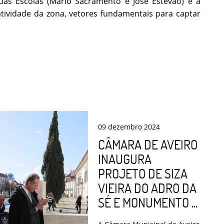
s Escolas (Mário Sacramento e José Estêvão) e a
tividade da zona, vetores fundamentais para captar
09
dezembro
2024
CÂMARA DE AVEIRO
INAUGURA
PROJETO DE SIZA
VIEIRA DO ADRO DA
SÉ E MONUMENTO ...