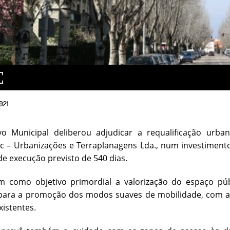
021
vo Municipal deliberou adjudicar a requalificação urb
c – Urbanizações e Terraplanagens Lda., num investiment
e execução previsto de 540 dias.
m como objetivo primordial a valorização do espaço púb
para a promoção dos modos suaves de mobilidade, com a c
xistentes.