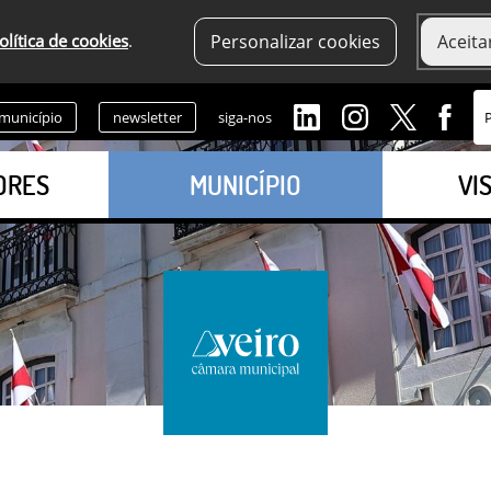
olítica de cookies
.
Personalizar cookies
Aceita
 município
newsletter
siga-nos
ORES
MUNICÍPIO
VI