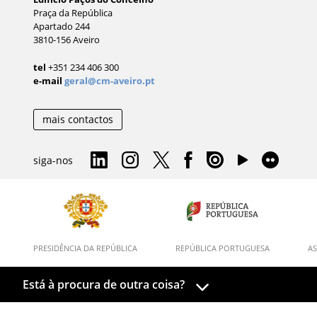
Praça da República
Apartado 244
3810-156 Aveiro
tel
+351 234 406 300
e-mail
geral@cm-aveiro.pt
mais contactos
siga-nos
PRESIDÊNCIA DA REPÚBLICA
REPÚBLICA PORTUGUESA
AS
Está à procura de outra coisa?