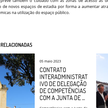
 prevê também o cuidado com as zonas de acesso às dua
o de novos espaços de estadia por forma a aumentar atra
micas na utilização do espaço público.
S RELACIONADAS
05
maio
2023
CONTRATO
INTERADMINISTRAT
IVO DE DELEGAÇÃO
DE COMPETÊNCIAS
COM A JUNTA DE ...