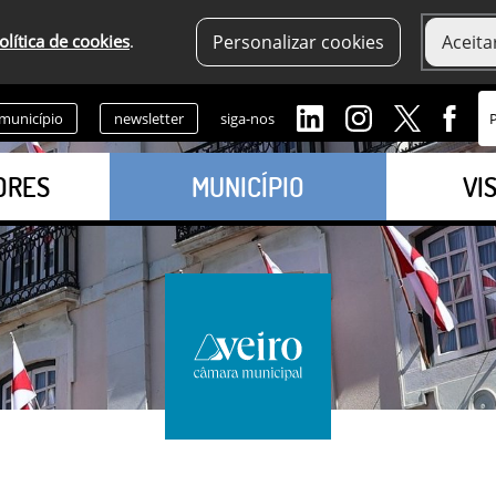
olítica de cookies
.
Personalizar cookies
Aceita
 município
newsletter
siga-nos
ORES
MUNICÍPIO
VI