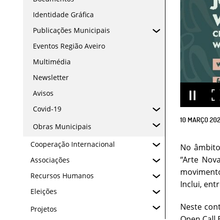
Identidade Gráfica
Publicações Municipais
Eventos Região Aveiro
Multimédia
Newsletter
Avisos
Covid-19
10
MARÇO
20
Obras Municipais
Cooperação Internacional
No âmbito
“Arte Nova
Associações
movimento
Recursos Humanos
Inclui, ent
Eleições
Neste cont
Projetos
Open Call 