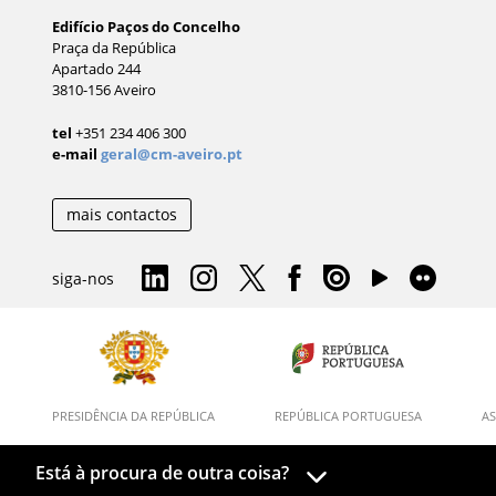
Edifício Paços do Concelho
Praça da República
Apartado 244
3810-156 Aveiro
tel
+351 234 406 300
e-mail
geral@cm-aveiro.pt
mais contactos
siga-nos
PRESIDÊNCIA DA REPÚBLICA
REPÚBLICA PORTUGUESA
AS
Está à procura de outra coisa?