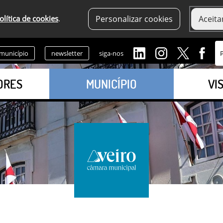
olítica de cookies
.
Personalizar cookies
Aceita
 município
newsletter
siga-nos
ORES
MUNICÍPIO
VI