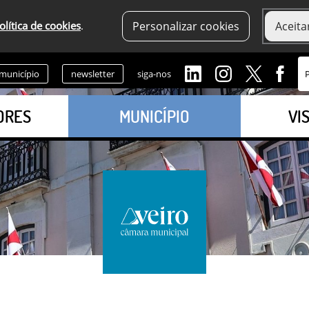
olítica de cookies
.
Personalizar cookies
Aceita
 município
newsletter
siga-nos
ORES
MUNICÍPIO
VI