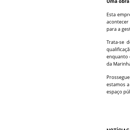
Uma obra 
Esta empre
acontecer 
para a ges
Trata-se 
qualificaç
enquanto 
da Marinha
Prossegue 
estamos a 
espaço púb