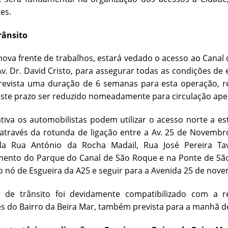
es.
rânsito
ova frente de trabalhos, estará vedado o acesso ao Canal 
Av. Dr. David Cristo, para assegurar todas as condições d
revista uma duração de 6 semanas para esta operação, re
te prazo ser reduzido nomeadamente para circulação apen
tiva os automobilistas podem utilizar o acesso norte a es
através da rotunda de ligação entre a Av. 25 de Novembro
la Rua António da Rocha Madail, Rua José Pereira Ta
mento do Parque do Canal de São Roque e na Ponte de Sã
o nó de Esgueira da A25 e seguir para a Avenida 25 de nov
e de trânsito foi devidamente compatibilizado com a r
s do Bairro da Beira Mar, também prevista para a manhã dest