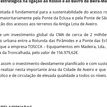
estratégica na ligação ao Rossio e ao Bairro da Beira-Ma
itada é fundamental para a sustentabilidade do acesso rod
maioritariamente pela Ponte da Eclusa e pela Ponte de São
tão dos acessos aos terrenos da Antiga Lota de Aveiro.
de um investimento global da CMA de cerca de 2 milhõe
ão urbana entre a Rotunda das Pirâmides e a Ponte das Eclu
que a empresa TOSCCA – Equipamentos em Madeira, Lda., 
 da Troncalhada, pelo valor de 156.979,62€.
assim o investimento devidamente planificado e com susten
realizar nesta importante área da Cidade de Aveiro e que 
lico e de circulação de elevada qualidade a todos os níveis.