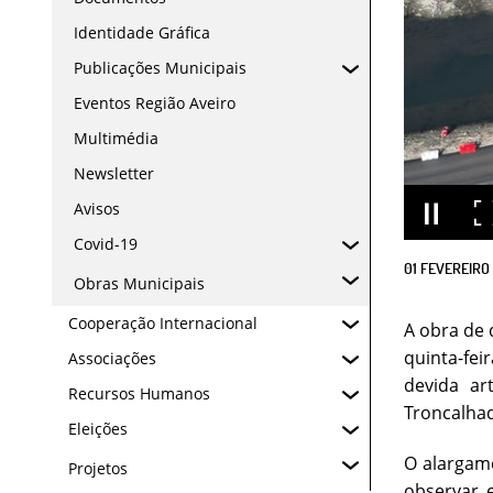
Identidade Gráfica
Publicações Municipais
Eventos Região Aveiro
Multimédia
Newsletter
Avisos
Covid-19
01
FEVEREIRO
Obras Municipais
Cooperação Internacional
A obra de 
quinta-fei
Associações
devida ar
Recursos Humanos
Troncalha
Eleições
O alargame
Projetos
observar 