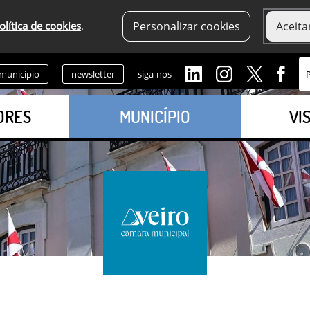
olítica de cookies
.
Personalizar cookies
Aceita
 município
newsletter
siga-nos
ORES
MUNICÍPIO
VI