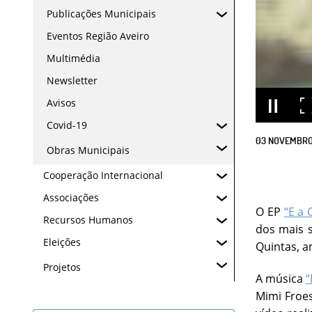
Publicações Municipais
Eventos Região Aveiro
Multimédia
Newsletter
Avisos
Covid-19
03
NOVEMBR
Obras Municipais
Cooperação Internacional
Associações
O EP
“E a 
Recursos Humanos
dos mais s
Eleições
Quintas, 
Projetos
A música
“
Mimi Froes