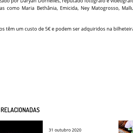
izado por Daryan Dornelles, reputado fotógrafo e videógraf
tas como Maria Bethânia, Emicida, Ney Matogrosso, Mall
os têm um custo de 5€ e podem ser adquiridos na bilheteira
S RELACIONADAS
31
outubro
2020