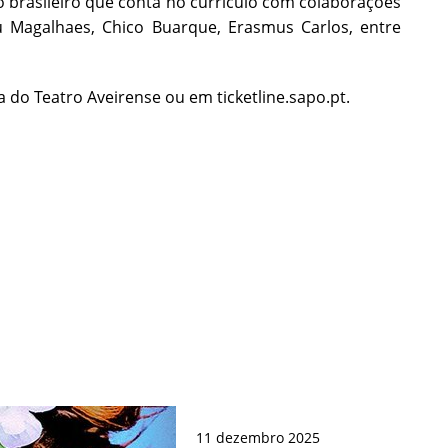
o brasileiro que conta no currículo com colaborações
u Magalhaes, Chico Buarque, Erasmus Carlos, entre
 do Teatro Aveirense ou em ticketline.sapo.pt.
11
dezembro
2025