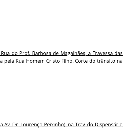
à Rua do Prof. Barbosa de Magalhães, a Travessa das
da pela Rua Homem Cristo Filho. Corte do trânsito na
 da Av. Dr. Lourenço Peixinho), na Trav. do Dispensário