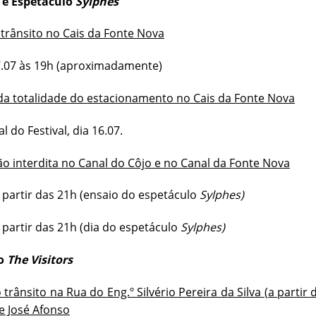
 e Espetáculo
Sylphes
 trânsito no Cais da Fonte Nova
17.07 às 19h (aproximadamente)
da totalidade do estacionamento no Cais da Fonte Nova
al do Festival, dia 16.07.
o interdita no Canal do Côjo e no Canal da Fonte Nova
a partir das 21h (ensaio do espetáculo
Sylphes)
a partir das 21h (dia do espetáculo
Sylphes)
lo
The Visitors
 trânsito na Rua do Eng.º Silvério Pereira da Silva (a partir
e José Afonso