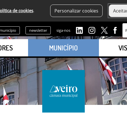
olítica de cookies
.
Personalizar cookies
Aceita
 município
newsletter
siga-nos
ORES
MUNICÍPIO
VI