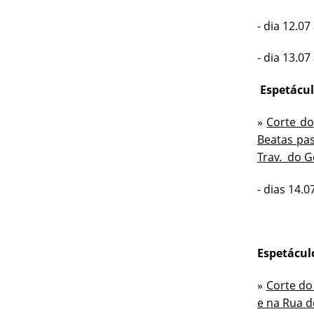
- dia 12.0
- dia 13.07
Espetácu
»
Corte do
Beatas pas
Trav. do G
- dias 14.
Espetácu
»
Corte do 
e na Rua d