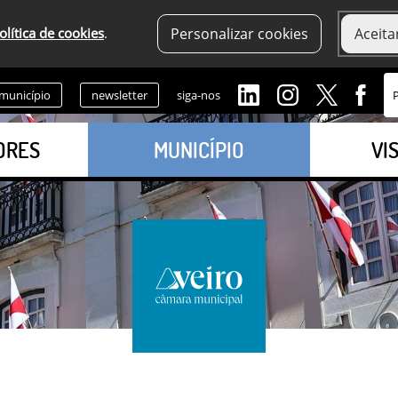
olítica de cookies
.
Personalizar cookies
Aceita
 município
newsletter
siga-nos
ORES
MUNICÍPIO
VI