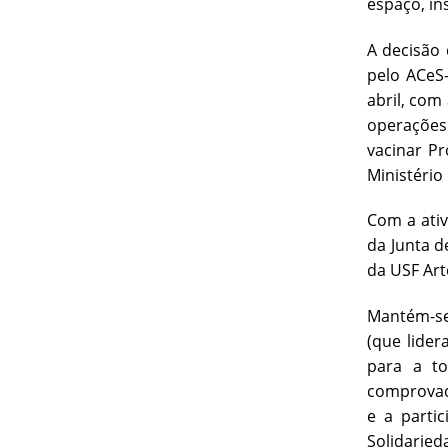
espaço, in
A decisão 
pelo ACeS-
abril, com
operações 
vacinar P
Ministério
Com a ativ
da Junta d
da USF Art
Mantém-se 
(que lide
para a t
comprovad
e a parti
Solidaried