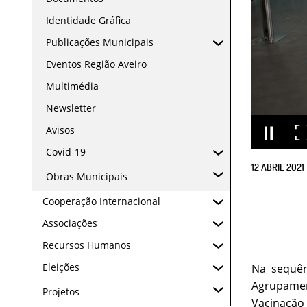
Identidade Gráfica
Publicações Municipais
Eventos Região Aveiro
Multimédia
Newsletter
Avisos
Covid-19
12
ABRIL
2021
Obras Municipais
Cooperação Internacional
Associações
Recursos Humanos
Eleições
Na sequên
Agrupamen
Projetos
Vacinação 