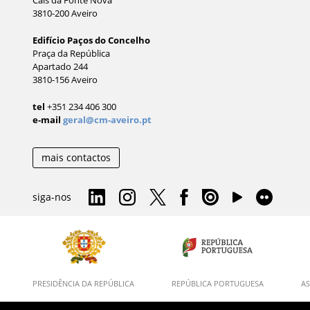
3810-200 Aveiro
Edifício Paços do Concelho
Praça da República
Apartado 244
3810-156 Aveiro
tel
+351 234 406 300
e-mail
geral@cm-aveiro.pt
mais contactos
siga-nos
PRESIDÊNCIA DA REPÚBLICA
REPÚBLICA PORTUGUESA
AS