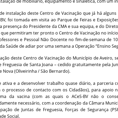
stalação de mobiliário, equipamento e sinalética, com um in
de instalação deste Centro de Vacinação que já há algun
BV, foi tomada em visita ao Parque de Feiras e Exposições
 a presença do Presidente da CMA e sua equipa, e do Diret
que permitiram ter pronto o Centro de Vacinação no início d
rofessores e Pessoal Não Docente no fim-de-semana de 10
 da Saúde de adiar por uma semana a Operação “Ensino Seg
ação deste Centro de Vacinação do Município de Aveiro, s
e Freguesia de Santa Joana – cedido gratuitamente pela Jun
e Nova (Oliveirinha / São Bernardo).
ativa e a desenvolver trabalho quase diário, a parceria c
ra o processo de contacto com os Cidadãos), para apoio 
oma da vacina (com as quais o ACeS-BV não o conseg
amente necessário, com a coordenação da Câmara Municipa
cipação de Juntas de Freguesia, Forças de Segurança (PS
ade Social.