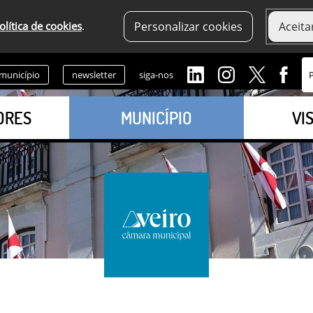
olítica de cookies
.
Personalizar cookies
Aceita
 município
newsletter
siga-nos
ORES
MUNICÍPIO
VI