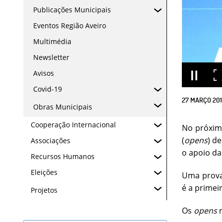
Publicações Municipais
Eventos Região Aveiro
Multimédia
Newsletter
Avisos
Covid-19
27
MARÇO
20
Obras Municipais
Cooperação Internacional
No próximo
(
opens
) d
Associações
o apoio da
Recursos Humanos
Eleições
Uma prova 
é a primei
Projetos
Os
opens
r