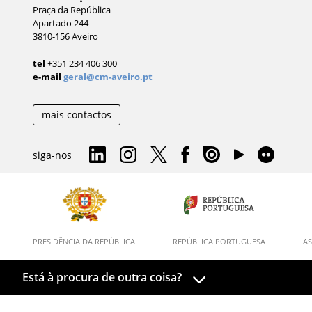
Praça da República
Apartado 244
3810-156 Aveiro
tel
+351 234 406 300
e-mail
geral@cm-aveiro.pt
mais contactos
siga-nos
PRESIDÊNCIA DA REPÚBLICA
REPÚBLICA PORTUGUESA
AS
Está à procura de outra coisa?