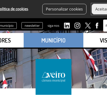
olítica de cookies
.
Personalizar cookies
Aceita
 município
newsletter
siga-nos
ORES
MUNICÍPIO
VI