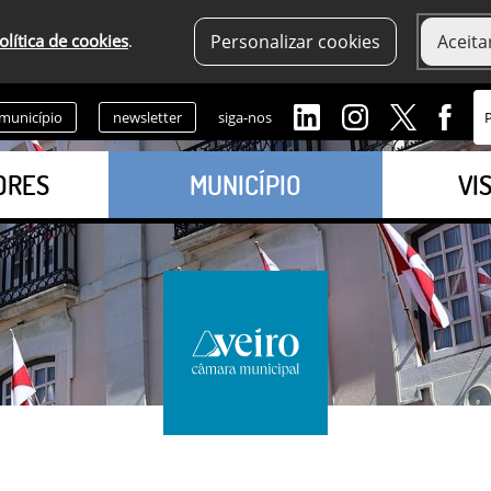
olítica de cookies
.
Personalizar cookies
Aceita
 município
newsletter
siga-nos
ORES
MUNICÍPIO
VI