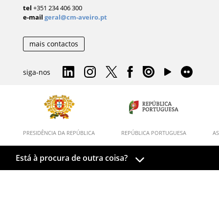
tel
+351 234 406 300
e-mail
geral@cm-aveiro.pt
mais contactos
siga-nos
PRESIDÊNCIA DA REPÚBLICA
REPÚBLICA PORTUGUESA
AS
Está à procura de outra coisa?