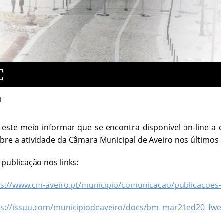
1
este meio informar que se encontra disponível on-line a
obre a atividade da Câmara Municipal de Aveiro nos últimos
 publicação nos links:
ps://www.cm-aveiro.pt/municipio/comunicacao/publicacoes-
ps://issuu.com/municipiodeaveiro/docs/bm_mar21ed20_fw