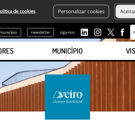
olítica de cookies
.
Personalizar cookies
Aceita
 município
newsletter
siga-nos
ORES
MUNICÍPIO
VI