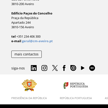
3810-200 Aveiro
Edifício Paços do Concelho
Praça da República
Apartado 244
3810-156 Aveiro
tel
+351 234 406 300
e-mail
geral@cm-aveiro.pt
mais contactos
siga-nos
PRESIDÊNCIA DA REPÚBLICA
REPÚBLICA PORTUGUESA
AS