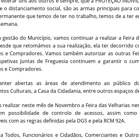
reiterar uns aos outros e sempre, que a PROTEÇÃO INDIVI
 o distanciamento social, são as armas principais para 
ermanente que temos de ter no trabalho, temos de a ter em
-semana.
a gestão do Município, vamos continuar a realizar a Feira
desde que retomámos a sua realização, ela ter decorrido
s e Compradores. Vamos também autorizar as outras Feir
spetivas Juntas de Freguesia continuem a garantir o cu
s e Compradores.
nter abertas as áreas de atendimento ao público do
os Culturais, a Casa da Cidadania, entre outros espaços d
realizar neste mês de Novembro a Feira das Velharias nem
em possibilidade de controlo de acessos, assim como
eis com as regras definidas pela DGS e pela RCM 92A.
a Todos, Funcionários e Cidadãos, Comerciantes e Outr