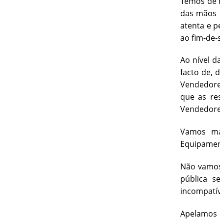
Temos de 
das mãos e
atenta e p
ao fim-de
Ao nível d
facto de, 
Vendedore
que as re
Vendedore
Vamos ma
Equipament
Não vamos 
pública s
incompatív
Apelamos 