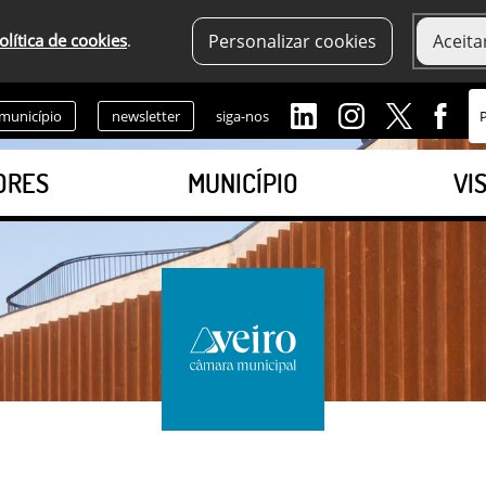
olítica de cookies
.
Personalizar cookies
Aceita
 município
newsletter
siga-nos
ORES
MUNICÍPIO
VI