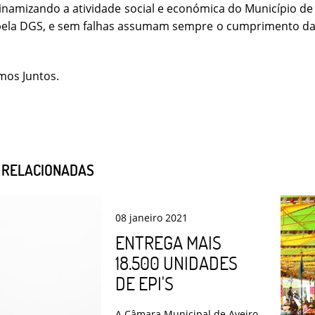
dinamizando a atividade social e económica do Município d
 pela DGS, e sem falhas assumam sempre o cumprimento d
 Juntos.
S RELACIONADAS
08
janeiro
2021
ENTREGA MAIS
18.500 UNIDADES
DE EPI'S
A Câmara Municipal de Aveiro