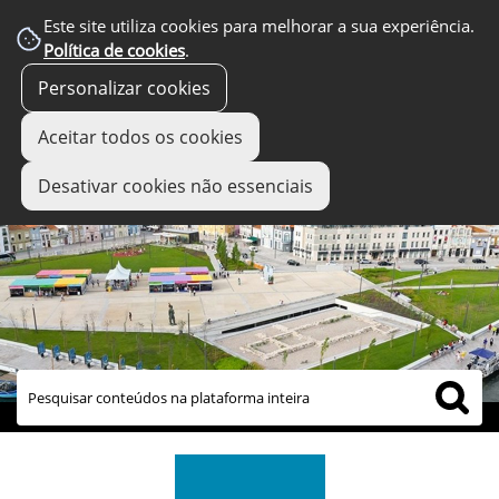
Este site utiliza cookies para melhorar a sua experiência.
Política de cookies
.
Personalizar cookies
Aceitar todos os cookies
Desativar cookies não essenciais
links úteis