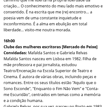
caminho que me liberta na própria liberdade da
criação… O conhecimento do meu lado mais emotivo e
consentido. É na escrita que me (re) encontro… a
poesia vem de uma constante inquietude e
inconformismo. É a alma em ebulição em total
liberdade… visito-me noutra morada.
16h00
Clube das mulheres escritoras [Mercado do Peixe]
Convidadas:
Mafalda Santos e Gabriela Relvas
Mafalda Santos nasceu em Lisboa em 1982. Filha de
mãe professora e pai jornalista, estudou
Teatro/Encenação na Escola Superior de Teatro e
Cinema. É autora de várias obras, incluindo peças e
romances. Entre os seus títulos estão "Aquilo que o
Sono Esconde", "Enquanto o Fim Não Vem" e "Conta-
me Escuridão", centrados em temas como a memória
e a condição humana.
Gabriela Relvas, por sua vez, nasceu no Porto em 1983.