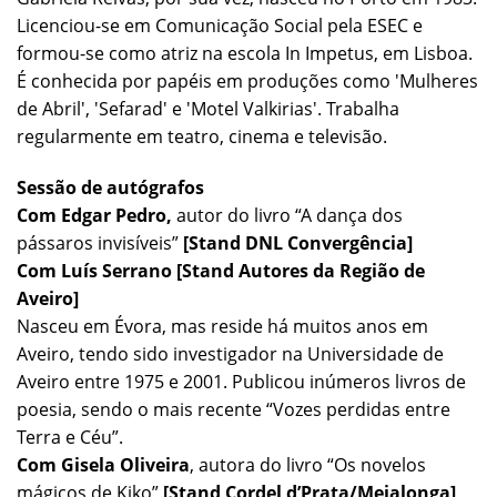
Licenciou-se em Comunicação Social pela ESEC e
formou-se como atriz na escola In Impetus, em Lisboa.
É conhecida por papéis em produções como 'Mulheres
de Abril', 'Sefarad' e 'Motel Valkirias'. Trabalha
regularmente em teatro, cinema e televisão.
Sessão de autógrafos
Com Edgar Pedro,
autor do livro “A dança dos
pássaros invisíveis”
[Stand DNL Convergência]
Com Luís Serrano [Stand Autores da Região de
Aveiro]
Nasceu em Évora, mas reside há muitos anos em
Aveiro, tendo sido investigador na Universidade de
Aveiro entre 1975 e 2001. Publicou inúmeros livros de
poesia, sendo o mais recente “Vozes perdidas entre
Terra e Céu”.
Com Gisela Oliveira
, autora do livro “Os novelos
mágicos de Kiko”
[Stand Cordel d’Prata/Meialonga]