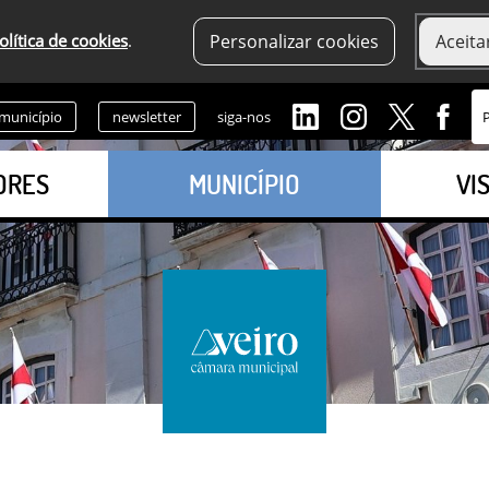
olítica de cookies
.
Personalizar cookies
Aceita
 município
newsletter
siga-nos
ORES
MUNICÍPIO
VI