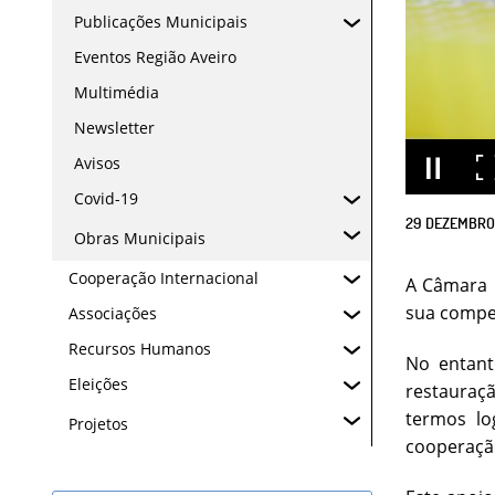
Publicações Municipais
Eventos Região Aveiro
Multimédia
Newsletter
Avisos
Covid-19
29
DEZEMBRO
Obras Municipais
Cooperação Internacional
A Câmara M
sua compe
Associações
Recursos Humanos
No entant
Eleições
restauraçã
termos lo
Projetos
cooperaçã