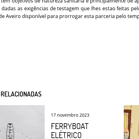
 tem objetivos de natureza sanitária e principalmente de 
a dadas as exigências de testagem que lhes estao feitas p
de Aveiro disponível para prorrogar esta parceria pelo te
S RELACIONADAS
17
novembro
2023
FERRYBOAT
ELÉTRICO