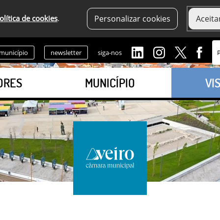
olítica de cookies
.
Personalizar cookies
Aceita
 município
newsletter
siga-nos
ORES
MUNICÍPIO
VI