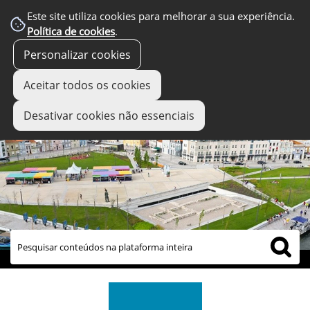
Este site utiliza cookies para melhorar a sua experiência.
Política de cookies
.
Personalizar cookies
Aceitar todos os cookies
Desativar cookies não essenciais
links úteis