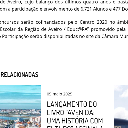
 de Aveiro, cujo balanço dos últimos quatro anos é bast
com a participação e envolvimento de 6.721 Alunos e 477 Do
oncursos serão cofinanciados pelo Centro 2020 no âmb
 Escolar da Região de Aveiro / Educ@RA” promovido pela 
Participação serão disponibilizadas no site da Câmara Muni
S RELACIONADAS
05
maio
2025
LANÇAMENTO DO
LIVRO “AVENIDA:
UMA HISTÓRIA COM