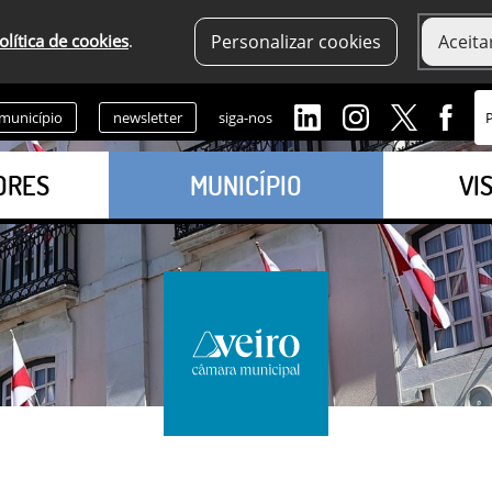
olítica de cookies
.
Personalizar cookies
Aceita
 município
newsletter
siga-nos
ORES
MUNICÍPIO
VI