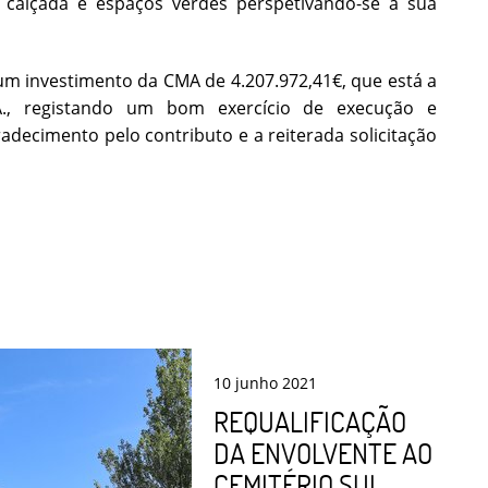
 calçada e espaços verdes perspetivando-se a sua
um investimento da CMA de 4.207.972,41€, que está a
A., registando um bom exercício de execução e
radecimento pelo contributo e a reiterada solicitação
10
junho
2021
REQUALIFICAÇÃO
DA ENVOLVENTE AO
CEMITÉRIO SUL