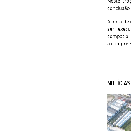
Neste tro
conclusão 
A obra de 
ser exec
compatibil
à compree
NOTÍCIA