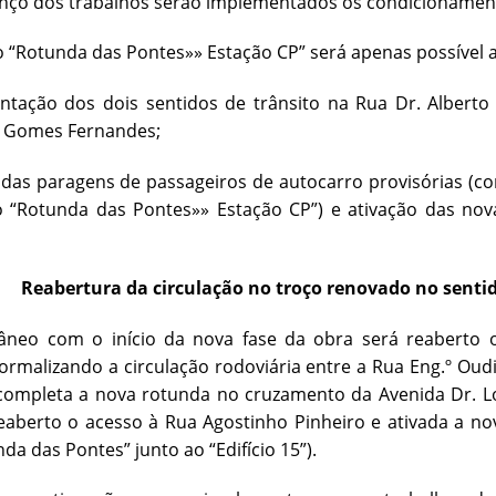
nço dos trabalhos serão implementados os condicionamen
o “Rotunda das Pontes»» Estação CP” será apenas possível 
ntação dos dois sentidos de trânsito na Rua Dr. Alberto
 Gomes Fernandes;
 das paragens de passageiros de autocarro provisórias (c
o “Rotunda das Pontes»» Estação CP”) e ativação das no
Reabertura da circulação no troço renovado no senti
âneo com o início da nova fase da obra será reaberto 
ormalizando a circulação rodoviária entre a Rua Eng.º Oud
completa a nova rotunda no cruzamento da Avenida Dr. Lo
berto o acesso à Rua Agostinho Pinheiro e ativada a nova 
da das Pontes” junto ao “Edifício 15”).