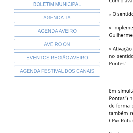
Com o ava
BOLETIM MUNICIPAL
» O sentid
AGENDA TA
» Impleme
AGENDA AVEIRO
Guilherme
AVEIRO ON
» Ativação
no sentid
EVENTOS REGIÃO AVEIRO
Pontes”.
AGENDA FESTIVAL DOS CANAIS
Em simult
Pontes”) n
de forma 
também rea
CP»» Rotun