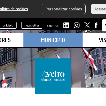
olítica de cookies
.
Personalizar cookies
Aceita
 município
newsletter
siga-nos
ORES
MUNICÍPIO
VI