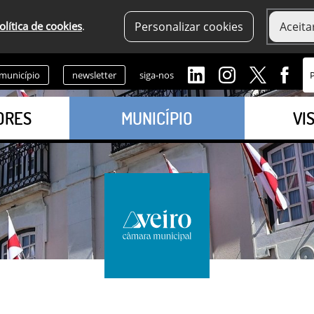
olítica de cookies
.
Personalizar cookies
Aceita
 município
newsletter
siga-nos
ORES
MUNICÍPIO
VI