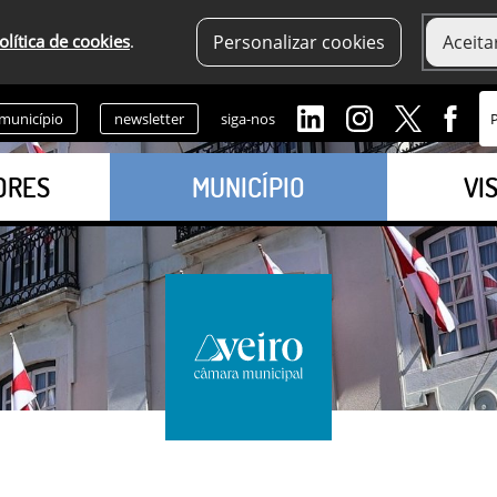
olítica de cookies
.
Personalizar cookies
Aceita
 município
newsletter
siga-nos
ORES
MUNICÍPIO
VI