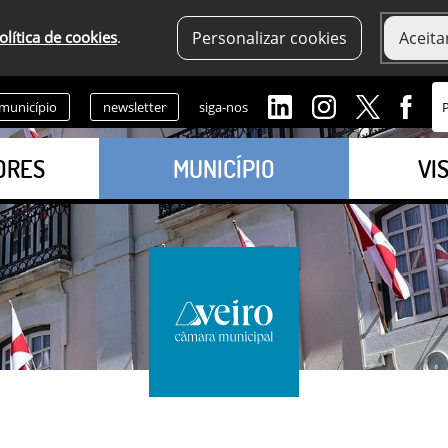
olítica de cookies
.
Personalizar cookies
Aceita
 município
newsletter
siga-nos
ORES
MUNICÍPIO
VI