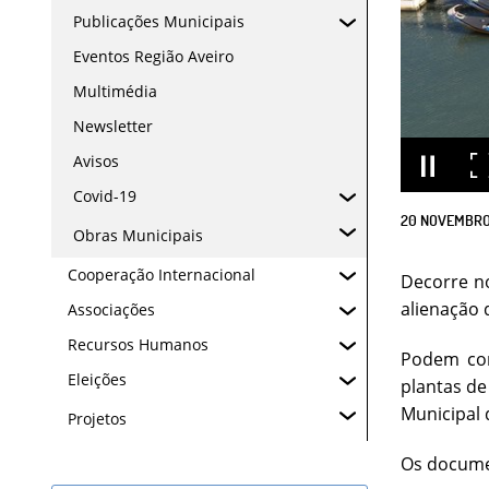
Publicações Municipais
Eventos Região Aveiro
Multimédia
Newsletter
Avisos
Covid-19
20
NOVEMBR
Obras Municipais
Cooperação Internacional
Decorre no
alienação 
Associações
Recursos Humanos
Podem conc
Eleições
plantas de
Municipal 
Projetos
Os docume