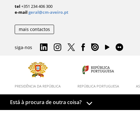
tel
+351 234 406 300
e-mail
geral@cm-aveiro.pt
mais contactos
siga-nos
PRESIDÊNCIA DA REPÚBLICA
REPÚBLICA PORTUGUESA
AS
Está à procura de outra coisa?