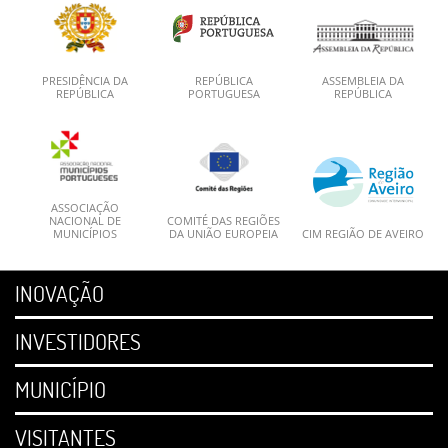
PRESIDÊNCIA DA
REPÚBLICA
ASSEMBLEIA DA
REPÚBLICA
PORTUGUESA
REPÚBLICA
ASSOCIAÇÃO
NACIONAL DE
COMITÉ DAS REGIÕES
MUNICÍPIOS
DA UNIÃO EUROPEIA
CIM REGIÃO DE AVEIRO
INOVAÇÃO
INVESTIDORES
MUNICÍPIO
VISITANTES