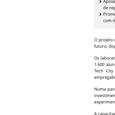
Apoia
de ne
Promo
com ma
O projeto 
futuro, di
Os laborat
1.600 alu
Tech Cit
empregabil
Numa parce
investimen
experiment
A capacita