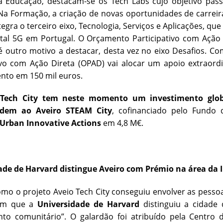
a Educação, destacam-se os Tech Labs cujo objetivo pas
Na Formação, a criação de novas oportunidades de carreir
ntegra o terceiro eixo, Tecnologia, Serviços e Aplicações, qu
al 5G em Portugal. O Orçamento Participativo com Ação D
é outro motivo a destacar, desta vez no eixo Desafios. C
ivo com Ação Direta (OPAD) vai alocar um apoio extraord
nto em 150 mil euros.
 Tech City tem neste momento um investimento glo
ndem ao
Aveiro STEAM City
, cofinanciado pelo Fundo 
Urban Innovative Actions
em 4,8 M€.
ade de Harvard distingue Aveiro com Prémio na área da 
mo o projeto Aveio Tech City conseguiu envolver as pess
sim que a
Universidade de Harvard
distinguiu a cidade
nto comunitário”. O galardão foi atribuído pela Centr