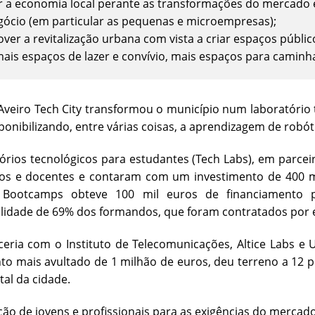
r a economia local perante as transformações do mercado 
gócio (em particular as pequenas e microempresas);
ver a revitalização urbana com vista a criar espaços públ
is espaços de lazer e convívio, mais espaços para caminhadas
Aveiro Tech City transformou o município num laboratório
sponibilizando, entre várias coisas, a aprendizagem de rob
órios tecnológicos para estudantes (Tech Labs), em parcei
nos e docentes e contaram com um investimento de 400 mi
y Bootcamps obteve 100 mil euros de financiamento
idade de 69% dos formandos, que foram contratados por e
ria com o Instituto de Telecomunicações, Altice Labs e Un
to mais avultado de 1 milhão de euros, deu terreno a 12 
al da cidade.
ção de jovens e profissionais para as exigências do merca