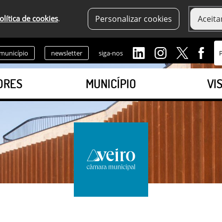
olítica de cookies
.
Personalizar cookies
Aceita
 município
newsletter
siga-nos
ORES
MUNICÍPIO
VI