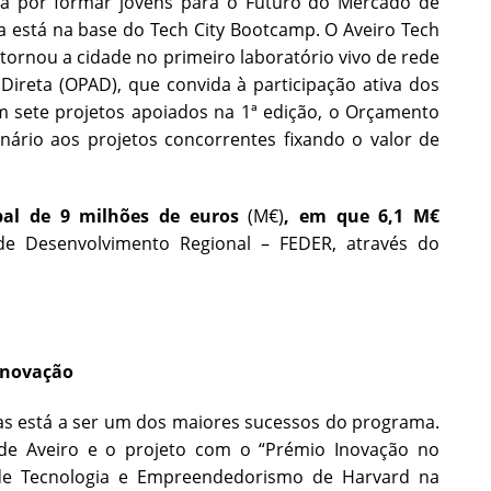
sa por formar jovens para o Futuro do Mercado de
a está na base do Tech City Bootcamp. O Aveiro Tech
e tornou a cidade no primeiro laboratório vivo de rede
ireta (OPAD), que convida à participação ativa dos
om sete projetos apoiados na 1ª edição, o Orçamento
inário aos projetos concorrentes fixando o valor de
bal de 9 milhões de euros
(M€)
, em que 6,1 M€
de Desenvolvimento Regional – FEDER, através do
Inovação
oas está a ser um dos maiores sucessos do programa.
 de Aveiro e o projeto com o “Prémio Inovação no
o de Tecnologia e Empreendedorismo de Harvard na