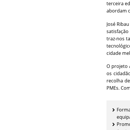
terceira e
abordam os
José Ribau
satisfação
traz-nos 
tecnológic
cidade melh
O projeto 
os cidadão
recolha de
PMEs. Com 
Forma
equipa
Promov