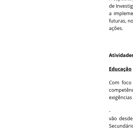
de Investi
a impleme
futuras, n
ações.
Atividade
Educação
Com foco 
competênc
exigências
vão desd
Secundário