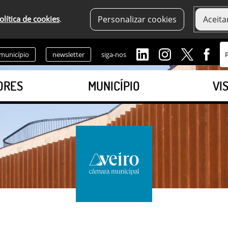
olítica de cookies
.
Personalizar cookies
Aceita
 município
newsletter
siga-nos
ORES
MUNICÍPIO
VI