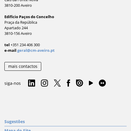
3810-200 Aveiro
Edifício Paços do Concelho
Praça da República
Apartado 244
3810-156 Aveiro
tel
+351 234 406 300
e-mail
geral@cm-aveiro.pt
mais contactos
siga-nos
Sugestões
Mapa do Site